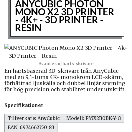
ANYCUBIC PHOTON
MONO X2 3D PRINTER
- 4K+ - 3D PRINTER -
RESIN
Avancerad harts-skrivare
En hartsbaserad 3D-skrivare från AnyCubic
med en 9,1-tums 4K+ monokrom LCD-skärm,
förbättrad ljuskälla och dubbel linjär styrning
för hög precision och stabilitet under utskrift.
Specifikationer
Tillverkare: AnyCubic
Modell: PMX2B0BK-Y-O
EAN: 6974662350183