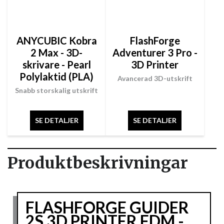
ANYCUBIC Kobra
FlashForge
2 Max - 3D-
Adventurer 3 Pro -
skrivare - Pearl
3D Printer
Polylaktid (PLA)
Avancerad 3D-utskrift
Snabb storskalig utskrift
SE DETALJER
SE DETALJER
Produktbeskrivningar
FLASHFORGE GUIDER
2S 3D PRINTER FDM -