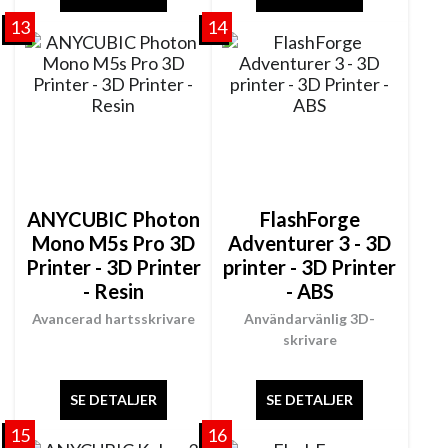
13
14
ANYCUBIC Photon
FlashForge
Mono M5s Pro 3D
Adventurer 3 - 3D
Printer - 3D Printer
printer - 3D Printer
- Resin
- ABS
Avancerad hartsskrivare
Användarvänlig 3D-
skrivare
SE DETALJER
SE DETALJER
15
16