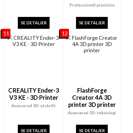
Professionell precision
SE DETALJER
SE DETALJER
11
12
CREALITY Ender-3
FlashForge
V3 KE - 3D Printer
Creator 4A 3D
printer 3D printer
Avancerad 3D-utskrift
Avancerad 3D-teknologi
SE DETALJER
SE DETALJER