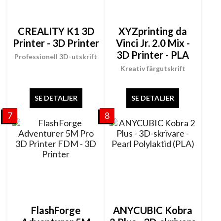
CREALITY K1 3D
XYZprinting da
Printer - 3D Printer
Vinci Jr. 2.0 Mix -
3D Printer - PLA
Professionell 3D-utskrift
Kreativ färgutskrift
SE DETALJER
SE DETALJER
7
8
FlashForge
ANYCUBIC Kobra