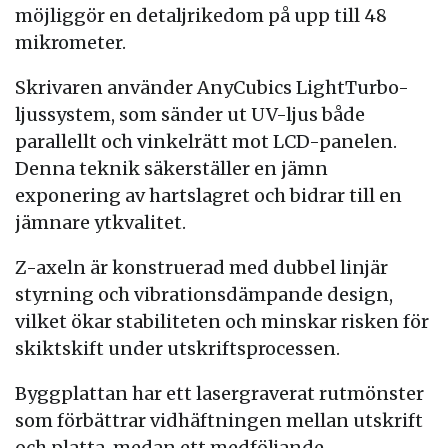
möjliggör en detaljrikedom på upp till 48
mikrometer.
Skrivaren använder AnyCubics LightTurbo-
ljussystem, som sänder ut UV-ljus både
parallellt och vinkelrätt mot LCD-panelen.
Denna teknik säkerställer en jämn
exponering av hartslagret och bidrar till en
jämnare ytkvalitet.
Z-axeln är konstruerad med dubbel linjär
styrning och vibrationsdämpande design,
vilket ökar stabiliteten och minskar risken för
skiktskift under utskriftsprocessen.
Byggplattan har ett lasergraverat rutmönster
som förbättrar vidhäftningen mellan utskrift
och platta, medan ett medföljande