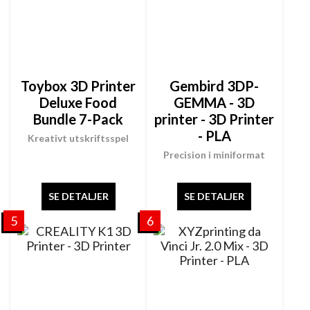
Toybox 3D Printer
Gembird 3DP-
Deluxe Food
GEMMA - 3D
Bundle 7-Pack
printer - 3D Printer
- PLA
Kreativt utskriftsspel
Precision i miniformat
SE DETALJER
SE DETALJER
5
6