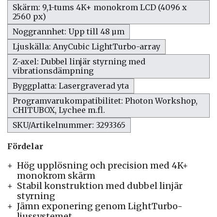
Skärm: 9,1-tums 4K+ monokrom LCD (4096 x
2560 px)
Noggrannhet: Upp till 48 µm
Ljuskälla: AnyCubic LightTurbo-array
Z-axel: Dubbel linjär styrning med
vibrationsdämpning
Byggplatta: Lasergraverad yta
Programvarukompatibilitet: Photon Workshop,
CHITUBOX, Lychee m.fl.
SKU/Artikelnummer: 3293365
Fördelar
Hög upplösning och precision med 4K+
monokrom skärm
Stabil konstruktion med dubbel linjär
styrning
Jämn exponering genom LightTurbo-
ljussystemet