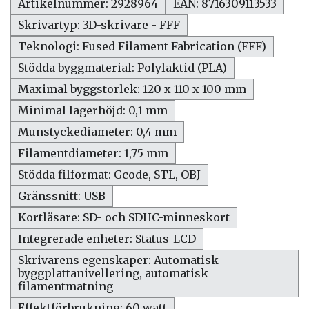
Artikelnummer: 2928964
EAN: 8716309113533
Skrivartyp: 3D-skrivare - FFF
Teknologi: Fused Filament Fabrication (FFF)
Stödda byggmaterial: Polylaktid (PLA)
Maximal byggstorlek: 120 x 110 x 100 mm
Minimal lagerhöjd: 0,1 mm
Munstyckediameter: 0,4 mm
Filamentdiameter: 1,75 mm
Stödda filformat: Gcode, STL, OBJ
Gränssnitt: USB
Kortläsare: SD- och SDHC-minneskort
Integrerade enheter: Status-LCD
Skrivarens egenskaper: Automatisk
byggplattanivellering, automatisk
filamentmatning
Effektförbrukning: 60 watt