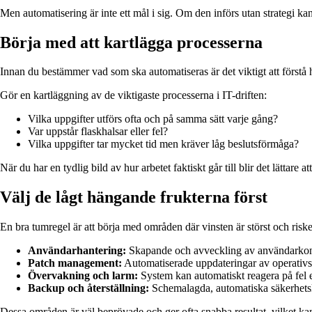
Men automatisering är inte ett mål i sig. Om den införs utan strategi 
Börja med att kartlägga processerna
Innan du bestämmer vad som ska automatiseras är det viktigt att förstå 
Gör en kartläggning av de viktigaste processerna i IT-driften:
Vilka uppgifter utförs ofta och på samma sätt varje gång?
Var uppstår flaskhalsar eller fel?
Vilka uppgifter tar mycket tid men kräver låg beslutsförmåga?
När du har en tydlig bild av hur arbetet faktiskt går till blir det lättare 
Välj de lågt hängande frukterna först
En bra tumregel är att börja med områden där vinsten är störst och riske
Användarhantering:
Skapande och avveckling av användarkonton
Patch management:
Automatiserade uppdateringar av operativsy
Övervakning och larm:
System kan automatiskt reagera på fel 
Backup och återställning:
Schemalagda, automatiska säkerhetskop
Dessa områden är väl beprövade och ger ofta snabba resultat, vilket kan