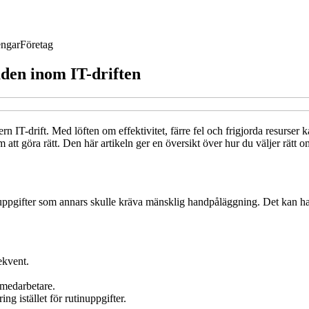
ngar
Företag
den inom IT-driften
 IT-drift. Med löften om effektivitet, färre fel och frigjorda resurser
att göra rätt. Den här artikeln ger en översikt över hur du väljer rätt
ppgifter som annars skulle kräva mänsklig handpåläggning. Det kan handl
ekvent.
 medarbetare.
ng istället för rutinuppgifter.