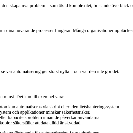
kan den skapa nya problem – som ökad komplexitet, bristande överblick 
hur dina nuvarande processer fungerar. Många organisationer upptäcker un
att se var automatisering ger störst nytta – och var den inte gör det.
n minst. Det kan till exempel vara:
 kan automatiseras via skript eller identitetshanteringssystem.
stem och applikationer minskar säkerhetsrisker.
eller kapacitetsproblem innan de påverkar användarna.
ior säkerställer att data alltid är skyddad.
 skapa förtroende för automatisering i organisationen.