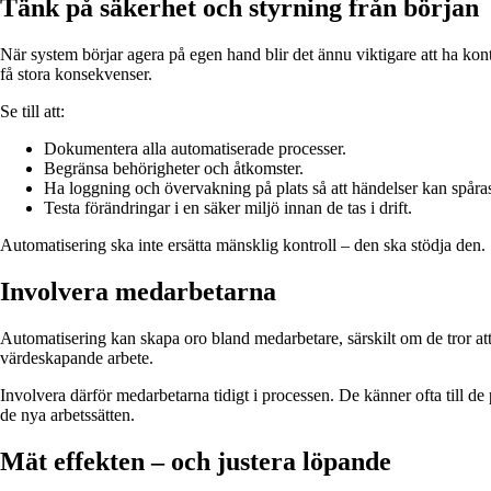
Tänk på säkerhet och styrning från början
När system börjar agera på egen hand blir det ännu viktigare att ha kontr
få stora konsekvenser.
Se till att:
Dokumentera alla automatiserade processer.
Begränsa behörigheter och åtkomster.
Ha loggning och övervakning på plats så att händelser kan spåra
Testa förändringar i en säker miljö innan de tas i drift.
Automatisering ska inte ersätta mänsklig kontroll – den ska stödja den.
Involvera medarbetarna
Automatisering kan skapa oro bland medarbetare, särskilt om de tror att 
värdeskapande arbete.
Involvera därför medarbetarna tidigt i processen. De känner ofta till d
de nya arbetssätten.
Mät effekten – och justera löpande