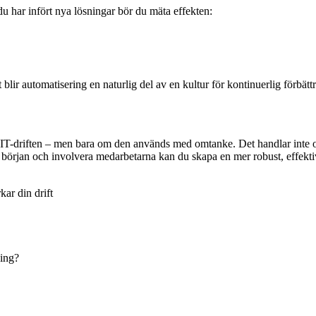
u har infört nya lösningar bör du mäta effekten:
t blir automatisering en naturlig del av en kultur för kontinuerlig förbätt
t i IT-driften – men bara om den används med omtanke. Det handlar inte o
 början och involvera medarbetarna kan du skapa en mer robust, effektiv
ar din drift
ning?