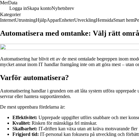
Mer
Data
Logga in
Skapa konto
Nyhetsbrev
Kategorier
Internet
Utrustning
Hjälp
Appar
Enheter
Utveckling
Hemsida
Smart hem
Pe
Automatisera med omtanke: Välj rätt områ
Automatisering har blivit ett av de mest omtalade begreppen inom modern
mycket annat inom IT handlar framgång inte om att göra mest – utan om 
Varför automatisera?
Automatisering handlar i grunden om att låta system utföra upprepade u
servrar eller hantera supportärenden.
De mest uppenbara fördelarna är:
Effektivitet:
Upprepade uppgifter utförs snabbare och mer kons
Kvalitet:
Risken för mänskliga fel minskar.
Skalbarhet:
IT-driften kan växa utan att kräva motsvarande fler
Frigjord tid:
IT-personal kan fokusera på utveckling och förbättri