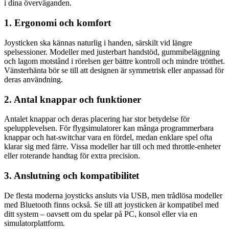
i dina överväganden.
1. Ergonomi och komfort
Joysticken ska kännas naturlig i handen, särskilt vid längre
spelsessioner. Modeller med justerbart handstöd, gummibeläggning
och lagom motstånd i rörelsen ger bättre kontroll och mindre trötthet.
Vänsterhänta bör se till att designen är symmetrisk eller anpassad för
deras användning.
2. Antal knappar och funktioner
Antalet knappar och deras placering har stor betydelse för
spelupplevelsen. För flygsimulatorer kan många programmerbara
knappar och hat-switchar vara en fördel, medan enklare spel ofta
klarar sig med färre. Vissa modeller har till och med throttle-enheter
eller roterande handtag för extra precision.
3. Anslutning och kompatibilitet
De flesta moderna joysticks ansluts via USB, men trådlösa modeller
med Bluetooth finns också. Se till att joysticken är kompatibel med
ditt system – oavsett om du spelar på PC, konsol eller via en
simulatorplattform.