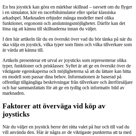
En bra joystick kan göra en märkbar skillnad – oavsett om du flyger
i en simulator, kör en racerbilsimulator eller spelar klassiska
arkadspel. Marknaden erbjuder många modeller med olika
funktioner, ergonomi och anslutningsmöjligheter. Därför kan det
löna sig att känna till skillnaderna innan du väljer.
I den här artikeln får du en översikt över vad du bör tänka på när du
ska välja en joystick, vilka typer som finns och vilka tillverkare som
är värda att känna till.
Artikeln presenterar ett urval av joysticks som representerar olika
typer, funktioner och prisklasser. Syftet är att ge en översikt över de
viktigaste egenskaperna och möjligheterna så att du lättare kan hitta
en modell som passar dina behov. Informationen är baserad på
offentligt tillgängliga beskrivningar från tillverkare och återförsäljare
och har sammanfattats för att ge en tydlig och informativ bild av
marknaden.
Faktorer att överväga vid köp av
joysticks
När du väljer en joystick beror det rätta valet på hur och till vad du
vill använda den. Här är några av de viktigaste punkterna att ta med