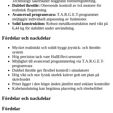
Technology säkerställer noggrann rörelseregistrering.
Dubbel throttle:
Oberoende kontroll av två motorer för
realistisk flygstyrning.
Avancerad programvara:
T.A.R.G.E.T-programmet
möjliggör individuell anpassning av funktioner.
Solid konstruktion:
Robust metallkonstruktion med vikt på
6,44 kg för stabilitet under användning.
Fördelar och nackdelar
Mycket realistiskt och solidt byggt joystick- och throttle-
system
Hög precision tack vare HallEffect-sensorer
Möjlighet till avancerad programmering via T.A.R.G.E.T-
programvara
Dubbel throttle ger flexibel kontroll i simulatorer
Hög vikt och stor fysisk storlek kräver gott om plats på
skrivbordet
Priset ligger i den högre änden jämfört med enklare kontroller
Kabelanslutning kan begränsa placering och rörelsefrihet
Fördelar och nackdelar
Fördelar