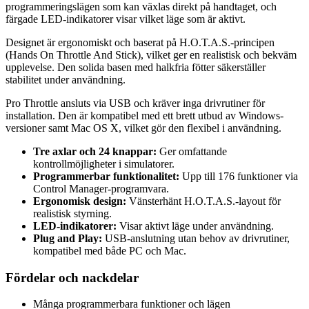
programmeringslägen som kan växlas direkt på handtaget, och
färgade LED-indikatorer visar vilket läge som är aktivt.
Designet är ergonomiskt och baserat på H.O.T.A.S.-principen
(Hands On Throttle And Stick), vilket ger en realistisk och bekväm
upplevelse. Den solida basen med halkfria fötter säkerställer
stabilitet under användning.
Pro Throttle ansluts via USB och kräver inga drivrutiner för
installation. Den är kompatibel med ett brett utbud av Windows-
versioner samt Mac OS X, vilket gör den flexibel i användning.
Tre axlar och 24 knappar:
Ger omfattande
kontrollmöjligheter i simulatorer.
Programmerbar funktionalitet:
Upp till 176 funktioner via
Control Manager-programvara.
Ergonomisk design:
Vänsterhänt H.O.T.A.S.-layout för
realistisk styrning.
LED-indikatorer:
Visar aktivt läge under användning.
Plug and Play:
USB-anslutning utan behov av drivrutiner,
kompatibel med både PC och Mac.
Fördelar och nackdelar
Många programmerbara funktioner och lägen