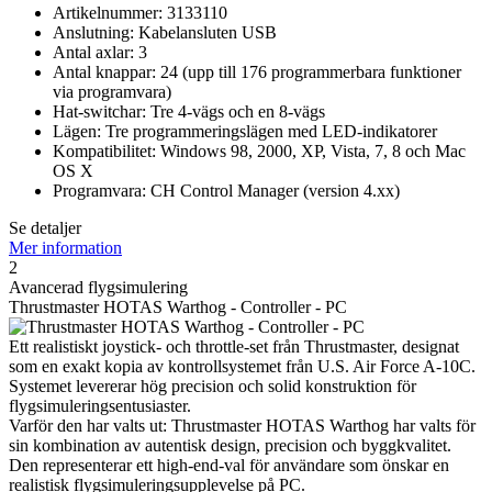
Artikelnummer: 3133110
Anslutning: Kabelansluten USB
Antal axlar: 3
Antal knappar: 24 (upp till 176 programmerbara funktioner
via programvara)
Hat-switchar: Tre 4-vägs och en 8-vägs
Lägen: Tre programmeringslägen med LED-indikatorer
Kompatibilitet: Windows 98, 2000, XP, Vista, 7, 8 och Mac
OS X
Programvara: CH Control Manager (version 4.xx)
Se detaljer
Mer information
2
Avancerad flygsimulering
Thrustmaster HOTAS Warthog - Controller - PC
Ett realistiskt joystick- och throttle-set från Thrustmaster, designat
som en exakt kopia av kontrollsystemet från U.S. Air Force A-10C.
Systemet levererar hög precision och solid konstruktion för
flygsimuleringsentusiaster.
Varför den har valts ut: Thrustmaster HOTAS Warthog har valts för
sin kombination av autentisk design, precision och byggkvalitet.
Den representerar ett high-end-val för användare som önskar en
realistisk flygsimuleringsupplevelse på PC.