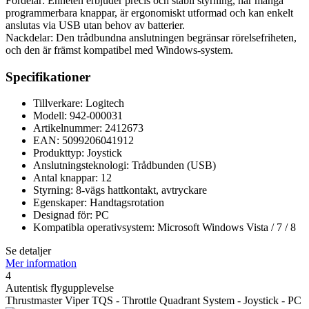
Fördelar: Enheten erbjuder precis och stabil styrning, har många
programmerbara knappar, är ergonomiskt utformad och kan enkelt
anslutas via USB utan behov av batterier.
Nackdelar: Den trådbundna anslutningen begränsar rörelsefriheten,
och den är främst kompatibel med Windows-system.
Specifikationer
Tillverkare: Logitech
Modell: 942-000031
Artikelnummer: 2412673
EAN: 5099206041912
Produkttyp: Joystick
Anslutningsteknologi: Trådbunden (USB)
Antal knappar: 12
Styrning: 8-vägs hattkontakt, avtryckare
Egenskaper: Handtagsrotation
Designad för: PC
Kompatibla operativsystem: Microsoft Windows Vista / 7 / 8
Se detaljer
Mer information
4
Autentisk flygupplevelse
Thrustmaster Viper TQS - Throttle Quadrant System - Joystick - PC