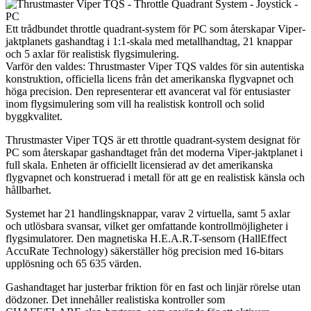
Ett trådbundet throttle quadrant-system för PC som återskapar Viper-
jaktplanets gashandtag i 1:1-skala med metallhandtag, 21 knappar
och 5 axlar för realistisk flygsimulering.
Varför den valdes: Thrustmaster Viper TQS valdes för sin autentiska
konstruktion, officiella licens från det amerikanska flygvapnet och
höga precision. Den representerar ett avancerat val för entusiaster
inom flygsimulering som vill ha realistisk kontroll och solid
byggkvalitet.
Thrustmaster Viper TQS är ett throttle quadrant-system designat för
PC som återskapar gashandtaget från det moderna Viper-jaktplanet i
full skala. Enheten är officiellt licensierad av det amerikanska
flygvapnet och konstruerad i metall för att ge en realistisk känsla och
hållbarhet.
Systemet har 21 handlingsknappar, varav 2 virtuella, samt 5 axlar
och utlösbara svansar, vilket ger omfattande kontrollmöjligheter i
flygsimulatorer. Den magnetiska H.E.A.R.T-sensorn (HallEffect
AccuRate Technology) säkerställer hög precision med 16-bitars
upplösning och 65 635 värden.
Gashandtaget har justerbar friktion för en fast och linjär rörelse utan
dödzoner. Det innehåller realistiska kontroller som