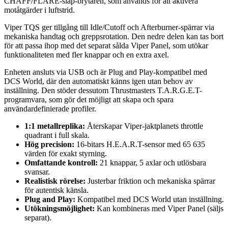
CHAFF/FLARE-slap-brytaren, som används för att aktivera
motåtgärder i luftstrid.
Viper TQS ger tillgång till Idle/Cutoff och Afterburner-spärrar via
mekaniska handtag och greppsrotation. Den nedre delen kan tas bort
för att passa ihop med det separat sålda Viper Panel, som utökar
funktionaliteten med fler knappar och en extra axel.
Enheten ansluts via USB och är Plug and Play-kompatibel med
DCS World, där den automatiskt känns igen utan behov av
inställning. Den stöder dessutom Thrustmasters T.A.R.G.E.T-
programvara, som gör det möjligt att skapa och spara
användardefinierade profiler.
1:1 metallreplika:
Återskapar Viper-jaktplanets throttle
quadrant i full skala.
Hög precision:
16-bitars H.E.A.R.T-sensor med 65 635
värden för exakt styrning.
Omfattande kontroll:
21 knappar, 5 axlar och utlösbara
svansar.
Realistisk rörelse:
Justerbar friktion och mekaniska spärrar
för autentisk känsla.
Plug and Play:
Kompatibel med DCS World utan inställning.
Utökningsmöjlighet:
Kan kombineras med Viper Panel (säljs
separat).