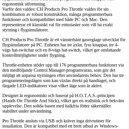
ergonomisk utformning.
Varför den valdes: CH Products Pro Throttle valdes för sin
kombination av robust konstruktion, många programmerbara
funktioner och kompatibilitet med både PC och Mac. Den
representerar ett klassiskt val för entusiaster som vill ha exakt
styrning i flygsimulatorer.
CH Products Pro Throttle är ett vänsterhänt gasreglage utvecklat för
flygsimulatorer på PC. Enheten har tre axlar, fyra knappar, tre 4-
vägs hat-switchar och en 8-vägs hat-switch, vilket ger omfattande
kontrollmöjligheter under flygning.
Throttle-enheten stöder upp till 176 programmerbara funktioner via
den medföljande Control Manager-programvaran, som gör det
möjligt att anpassa styrningen efter användarens behov. Den har tre
programmeringslägen som kan växlas direkt på handtaget, och
färgade LED-indikatorer visar vilket läge som är aktivt.
Designet är ergonomiskt och baserat på H.O.T.A.S.-principen
(Hands On Throttle And Stick), vilket ger en realistisk och bekväm
upplevelse. Den solida basen med halkfria fötter säkerställer
stabilitet under användning.
Pro Throttle ansluts via USB och kräver inga drivrutiner för
installation. Den är kompatibel med ett brett utbud av Windows-