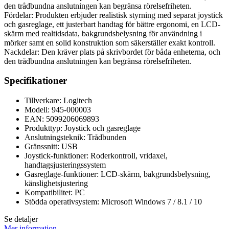
den trådbundna anslutningen kan begränsa rörelsefriheten.
Fördelar: Produkten erbjuder realistisk styrning med separat joystick
och gasreglage, ett justerbart handtag för bättre ergonomi, en LCD-
skärm med realtidsdata, bakgrundsbelysning för användning i
mörker samt en solid konstruktion som säkerställer exakt kontroll.
Nackdelar: Den kräver plats på skrivbordet för båda enheterna, och
den trådbundna anslutningen kan begränsa rörelsefriheten.
Specifikationer
Tillverkare: Logitech
Modell: 945-000003
EAN: 5099206069893
Produkttyp: Joystick och gasreglage
Anslutningsteknik: Trådbunden
Gränssnitt: USB
Joystick-funktioner: Roderkontroll, vridaxel,
handtagsjusteringssystem
Gasreglage-funktioner: LCD-skärm, bakgrundsbelysning,
känslighetsjustering
Kompatibilitet: PC
Stödda operativsystem: Microsoft Windows 7 / 8.1 / 10
Se detaljer
Mer information