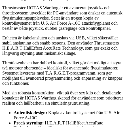
Thrustmaster HOTAS Warthog är ett avancerat joystick- och
throttle-system utvecklat för PC-användare som önskar en autentisk
flygsimuleringsupplevelse. Setet är en trogen kopia av
kontrollsystemet från U.S. Air Force A-10C attackflygplanet och
består av både joystick, dubbel gasreglage och kontrollpanel.
Enheten är kabelansluten och ansluts via USB, vilket säkerställer
stabil anslutning och snabb respons. Den använder Thrustmasters
H.E.A.R.T HallEffect AccuRate Technology, som ger exakt och
långvarig styrning utan mekaniskt slitage.
Throttle-enheten har dubbel kontroll, vilket gör det möjligt att styra
två motorer oberoende – idealiskt för avancerade flygsimulatorer.
Systemet levereras med T.A.R.G.E.T-programvaran, som ger
möjlighet till avancerad programmering och anpassning av knappar
och funktioner.
Med sin robusta konstruktion, vikt på över sex kilo och detaljerade
kontakter är HOTAS Warthog skapad för användare som prioriterar
realism och hållbarhet i sin simuleringsutrustning.
Autentisk design:
Kopia av kontrollsystemet från U.S. Air
Force A-10C.
Precis styrning:
H.E.A.R.T HallEffect AccuRate