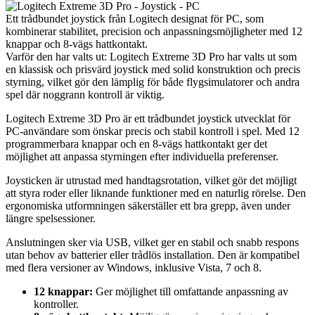
Ett trådbundet joystick från Logitech designat för PC, som
kombinerar stabilitet, precision och anpassningsmöjligheter med 12
knappar och 8-vägs hattkontakt.
Varför den har valts ut: Logitech Extreme 3D Pro har valts ut som
en klassisk och prisvärd joystick med solid konstruktion och precis
styrning, vilket gör den lämplig för både flygsimulatorer och andra
spel där noggrann kontroll är viktig.
Logitech Extreme 3D Pro är ett trådbundet joystick utvecklat för
PC-användare som önskar precis och stabil kontroll i spel. Med 12
programmerbara knappar och en 8-vägs hattkontakt ger det
möjlighet att anpassa styrningen efter individuella preferenser.
Joysticken är utrustad med handtagsrotation, vilket gör det möjligt
att styra roder eller liknande funktioner med en naturlig rörelse. Den
ergonomiska utformningen säkerställer ett bra grepp, även under
längre spelsessioner.
Anslutningen sker via USB, vilket ger en stabil och snabb respons
utan behov av batterier eller trådlös installation. Den är kompatibel
med flera versioner av Windows, inklusive Vista, 7 och 8.
12 knappar:
Ger möjlighet till omfattande anpassning av
kontroller.