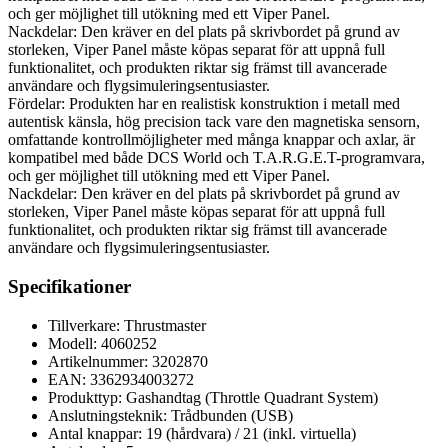
och ger möjlighet till utökning med ett Viper Panel.
Nackdelar: Den kräver en del plats på skrivbordet på grund av
storleken, Viper Panel måste köpas separat för att uppnå full
funktionalitet, och produkten riktar sig främst till avancerade
användare och flygsimuleringsentusiaster.
Fördelar: Produkten har en realistisk konstruktion i metall med
autentisk känsla, hög precision tack vare den magnetiska sensorn,
omfattande kontrollmöjligheter med många knappar och axlar, är
kompatibel med både DCS World och T.A.R.G.E.T-programvara,
och ger möjlighet till utökning med ett Viper Panel.
Nackdelar: Den kräver en del plats på skrivbordet på grund av
storleken, Viper Panel måste köpas separat för att uppnå full
funktionalitet, och produkten riktar sig främst till avancerade
användare och flygsimuleringsentusiaster.
Specifikationer
Tillverkare: Thrustmaster
Modell: 4060252
Artikelnummer: 3202870
EAN: 3362934003272
Produkttyp: Gashandtag (Throttle Quadrant System)
Anslutningsteknik: Trådbunden (USB)
Antal knappar: 19 (hårdvara) / 21 (inkl. virtuella)