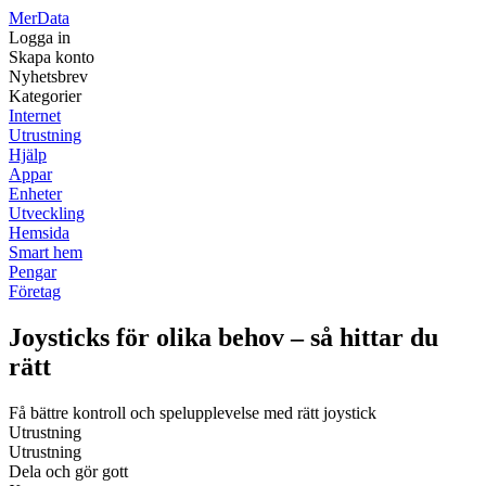
Mer
Data
Logga in
Skapa konto
Nyhetsbrev
Kategorier
Internet
Utrustning
Hjälp
Appar
Enheter
Utveckling
Hemsida
Smart hem
Pengar
Företag
Joysticks för olika behov – så hittar du
rätt
Få bättre kontroll och spelupplevelse med rätt joystick
Utrustning
Utrustning
Dela och gör gott