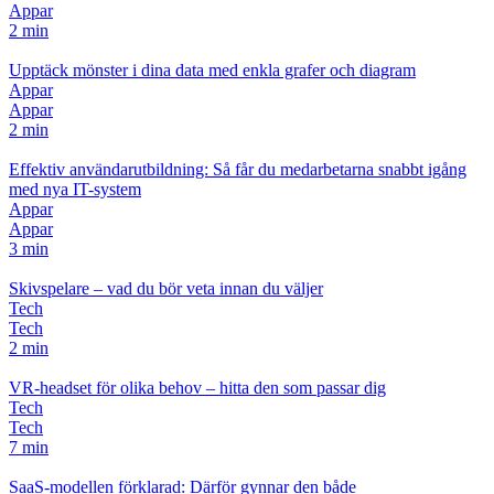
Appar
2 min
Upptäck mönster i dina data med enkla grafer och diagram
Appar
Appar
2 min
Effektiv användarutbildning: Så får du medarbetarna snabbt igång
med nya IT-system
Appar
Appar
3 min
Skivspelare – vad du bör veta innan du väljer
Tech
Tech
2 min
VR-headset för olika behov – hitta den som passar dig
Tech
Tech
7 min
SaaS-modellen förklarad: Därför gynnar den både