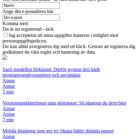
Ange din e-postadress här
Komma med
Du är nu registrerad - tack
Jag accepterar att mina uppgifter hanteras i enlighet med
personuppgiftspolicyn.
Du kan alltid avregistrera dig med ett klick. Genom att registrera dig
godkänner du våra regler och hantering av data.
SaaS-modellen förklarad: Därför gynnar den både
programvaruleverantörer och användare
Appar
Appar
5 min
Versionsuppdateringar utan störningar: Så planerar du dem bäst
Appar
Appar
7 min
Mobila lösningar som ger ro: Skapa bättre digitala pauser
Appar