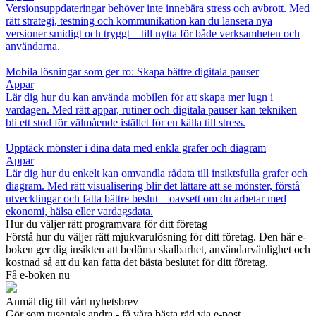
Versionsuppdateringar behöver inte innebära stress och avbrott. Med
rätt strategi, testning och kommunikation kan du lansera nya
versioner smidigt och tryggt – till nytta för både verksamheten och
användarna.
Mobila lösningar som ger ro: Skapa bättre digitala pauser
Appar
Lär dig hur du kan använda mobilen för att skapa mer lugn i
vardagen. Med rätt appar, rutiner och digitala pauser kan tekniken
bli ett stöd för välmående istället för en källa till stress.
Upptäck mönster i dina data med enkla grafer och diagram
Appar
Lär dig hur du enkelt kan omvandla rådata till insiktsfulla grafer och
diagram. Med rätt visualisering blir det lättare att se mönster, förstå
utvecklingar och fatta bättre beslut – oavsett om du arbetar med
ekonomi, hälsa eller vardagsdata.
Hur du väljer rätt programvara för ditt företag
Förstå hur du väljer rätt mjukvarulösning för ditt företag. Den här e-
boken ger dig insikten att bedöma skalbarhet, användarvänlighet och
kostnad så att du kan fatta det bästa beslutet för ditt företag.
Få e-boken nu
Anmäl dig till vårt nyhetsbrev
Gör som tusentals andra - få våra bästa råd via e-post.