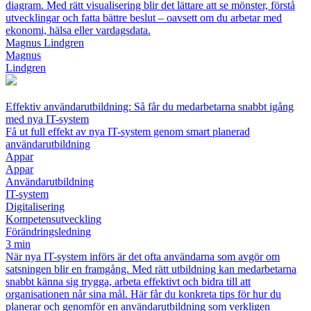
diagram. Med rätt visualisering blir det lättare att se mönster, förstå
utvecklingar och fatta bättre beslut – oavsett om du arbetar med
ekonomi, hälsa eller vardagsdata.
Magnus Lindgren
Magnus
Lindgren
Effektiv användarutbildning: Så får du medarbetarna snabbt igång
med nya IT-system
Få ut full effekt av nya IT-system genom smart planerad
användarutbildning
Appar
Appar
Användarutbildning
IT-system
Digitalisering
Kompetensutveckling
Förändringsledning
3 min
När nya IT-system införs är det ofta användarna som avgör om
satsningen blir en framgång. Med rätt utbildning kan medarbetarna
snabbt känna sig trygga, arbeta effektivt och bidra till att
organisationen når sina mål. Här får du konkreta tips för hur du
planerar och genomför en användarutbildning som verkligen