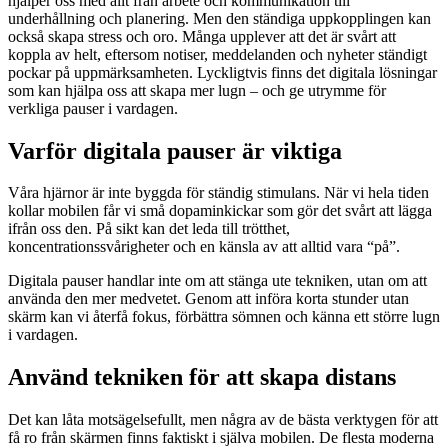
hjälper oss med allt från arbete och kommunikation till
underhållning och planering. Men den ständiga uppkopplingen kan
också skapa stress och oro. Många upplever att det är svårt att
koppla av helt, eftersom notiser, meddelanden och nyheter ständigt
pockar på uppmärksamheten. Lyckligtvis finns det digitala lösningar
som kan hjälpa oss att skapa mer lugn – och ge utrymme för
verkliga pauser i vardagen.
Varför digitala pauser är viktiga
Våra hjärnor är inte byggda för ständig stimulans. När vi hela tiden
kollar mobilen får vi små dopaminkickar som gör det svårt att lägga
ifrån oss den. På sikt kan det leda till trötthet,
koncentrationssvårigheter och en känsla av att alltid vara “på”.
Digitala pauser handlar inte om att stänga ute tekniken, utan om att
använda den mer medvetet. Genom att införa korta stunder utan
skärm kan vi återfå fokus, förbättra sömnen och känna ett större lugn
i vardagen.
Använd tekniken för att skapa distans
Det kan låta motsägelsefullt, men några av de bästa verktygen för att
få ro från skärmen finns faktiskt i själva mobilen. De flesta moderna