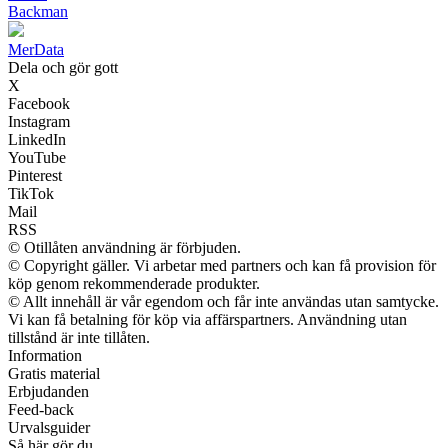
Backman
Mer
Data
Dela och gör gott
X
Facebook
Instagram
LinkedIn
YouTube
Pinterest
TikTok
Mail
RSS
© Otillåten användning är förbjuden.
© Copyright gäller. Vi arbetar med partners och kan få provision för
köp genom rekommenderade produkter.
© Allt innehåll är vår egendom och får inte användas utan samtycke.
Vi kan få betalning för köp via affärspartners. Användning utan
tillstånd är inte tillåten.
Information
Gratis material
Erbjudanden
Feed-back
Urvalsguider
Så här gör du