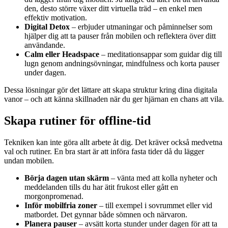
den, desto större växer ditt virtuella träd – en enkel men
effektiv motivation.
Digital Detox
– erbjuder utmaningar och påminnelser som
hjälper dig att ta pauser från mobilen och reflektera över ditt
användande.
Calm eller Headspace
– meditationsappar som guidar dig till
lugn genom andningsövningar, mindfulness och korta pauser
under dagen.
Dessa lösningar gör det lättare att skapa struktur kring dina digitala
vanor – och att känna skillnaden när du ger hjärnan en chans att vila.
Skapa rutiner för offline-tid
Tekniken kan inte göra allt arbete åt dig. Det kräver också medvetna
val och rutiner. En bra start är att införa fasta tider då du lägger
undan mobilen.
Börja dagen utan skärm
– vänta med att kolla nyheter och
meddelanden tills du har ätit frukost eller gått en
morgonpromenad.
Inför mobilfria zoner
– till exempel i sovrummet eller vid
matbordet. Det gynnar både sömnen och närvaron.
Planera pauser
– avsätt korta stunder under dagen för att ta