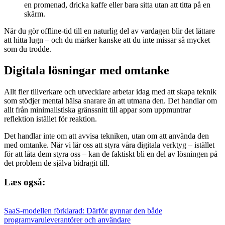
en promenad, dricka kaffe eller bara sitta utan att titta på en
skärm.
När du gör offline-tid till en naturlig del av vardagen blir det lättare
att hitta lugn – och du märker kanske att du inte missar så mycket
som du trodde.
Digitala lösningar med omtanke
Allt fler tillverkare och utvecklare arbetar idag med att skapa teknik
som stödjer mental hälsa snarare än att utmana den. Det handlar om
allt från minimalistiska gränssnitt till appar som uppmuntrar
reflektion istället för reaktion.
Det handlar inte om att avvisa tekniken, utan om att använda den
med omtanke. När vi lär oss att styra våra digitala verktyg – istället
för att låta dem styra oss – kan de faktiskt bli en del av lösningen på
det problem de själva bidragit till.
Læs også:
SaaS-modellen förklarad: Därför gynnar den både
programvaruleverantörer och användare