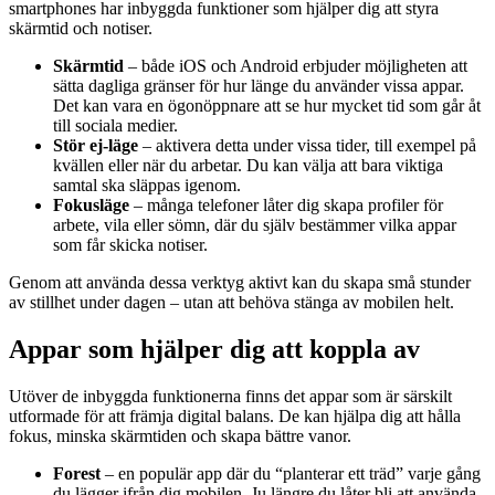
smartphones har inbyggda funktioner som hjälper dig att styra
skärmtid och notiser.
Skärmtid
– både iOS och Android erbjuder möjligheten att
sätta dagliga gränser för hur länge du använder vissa appar.
Det kan vara en ögonöppnare att se hur mycket tid som går åt
till sociala medier.
Stör ej-läge
– aktivera detta under vissa tider, till exempel på
kvällen eller när du arbetar. Du kan välja att bara viktiga
samtal ska släppas igenom.
Fokusläge
– många telefoner låter dig skapa profiler för
arbete, vila eller sömn, där du själv bestämmer vilka appar
som får skicka notiser.
Genom att använda dessa verktyg aktivt kan du skapa små stunder
av stillhet under dagen – utan att behöva stänga av mobilen helt.
Appar som hjälper dig att koppla av
Utöver de inbyggda funktionerna finns det appar som är särskilt
utformade för att främja digital balans. De kan hjälpa dig att hålla
fokus, minska skärmtiden och skapa bättre vanor.
Forest
– en populär app där du “planterar ett träd” varje gång
du lägger ifrån dig mobilen. Ju längre du låter bli att använda