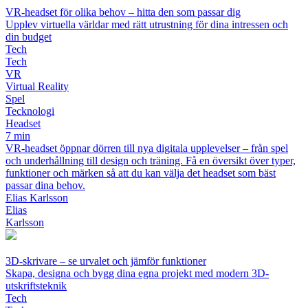
VR-headset för olika behov – hitta den som passar dig
Upplev virtuella världar med rätt utrustning för dina intressen och
din budget
Tech
Tech
VR
Virtual Reality
Spel
Tecknologi
Headset
7 min
VR-headset öppnar dörren till nya digitala upplevelser – från spel
och underhållning till design och träning. Få en översikt över typer,
funktioner och märken så att du kan välja det headset som bäst
passar dina behov.
Elias Karlsson
Elias
Karlsson
3D-skrivare – se urvalet och jämför funktioner
Skapa, designa och bygg dina egna projekt med modern 3D-
utskriftsteknik
Tech