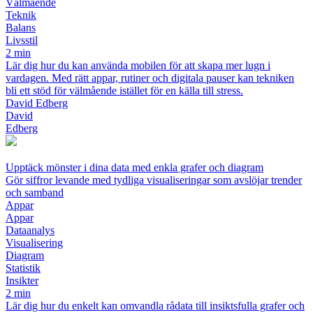
Välmående
Teknik
Balans
Livsstil
2 min
Lär dig hur du kan använda mobilen för att skapa mer lugn i
vardagen. Med rätt appar, rutiner och digitala pauser kan tekniken
bli ett stöd för välmående istället för en källa till stress.
David Edberg
David
Edberg
Upptäck mönster i dina data med enkla grafer och diagram
Gör siffror levande med tydliga visualiseringar som avslöjar trender
och samband
Appar
Appar
Dataanalys
Visualisering
Diagram
Statistik
Insikter
2 min
Lär dig hur du enkelt kan omvandla rådata till insiktsfulla grafer och