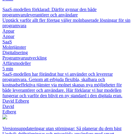
SaaS-modellen förklarad: Därför gynnar den både
programvaruleverantörer och användare
Upptäck varför allt fler företag väljer molnbaserade lösningar för sin
programvara
Appar
Appar
SaaS
Molntjänster
Digitalisering
Programvaruutveckling
Affärsmodeller
5 min
SaaS-modellen har förändrat hur vi använder och levererar
programvara. Genom att erbjuda flexibla, skalbara och
kostnadseffektiva tjänster via molnet skapas nya möjligheter för
både leverantörer och användare. Här förklarar vi hur modellen
fungerar och varför den blivit en ny standard i den digitala eran.
David Edberg
David
Edberg
Versionsuppdateringar utan störningar: Så planerar du dem bäst
Undvik driftstörningar och missnöjda användare med smart