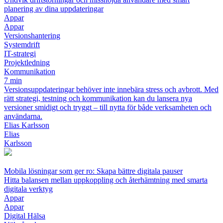
planering av dina uppdateringar
Appar
Appar
Versionshantering
Systemdrift
IT-strategi
Projektledning
Kommunikation
7 min
Versionsuppdateringar behöver inte innebära stress och avbrott. Med
rätt strategi, testning och kommunikation kan du lansera nya
versioner smidigt och tryggt – till nytta för både verksamheten och
användarna.
Elias Karlsson
Elias
Karlsson
Mobila lösningar som ger ro: Skapa bättre digitala pauser
Hitta balansen mellan uppkoppling och återhämtning med smarta
digitala verktyg
Appar
Appar
Digital Hälsa