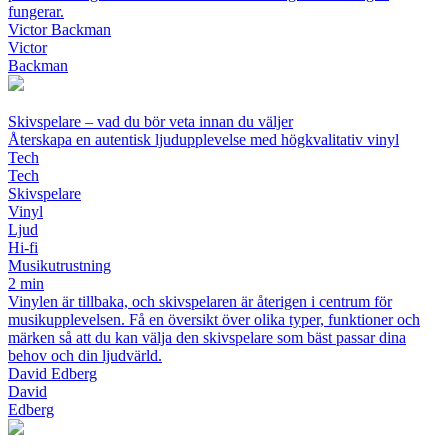
fungerar.
Victor Backman
Victor
Backman
Skivspelare – vad du bör veta innan du väljer
Återskapa en autentisk ljudupplevelse med högkvalitativ vinyl
Tech
Tech
Skivspelare
Vinyl
Ljud
Hi-fi
Musikutrustning
2 min
Vinylen är tillbaka, och skivspelaren är återigen i centrum för
musikupplevelsen. Få en översikt över olika typer, funktioner och
märken så att du kan välja den skivspelare som bäst passar dina
behov och din ljudvärld.
David Edberg
David
Edberg