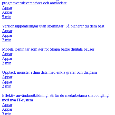
programvaruleverantörer och användare
Appar
Appar
5 min
Versionsuppdateringar utan störningar: Så planerar du dem bäst
Appar
Appar
7 min
Mobila lösningar som ger ro: Skapa bättre digitala pauser
Appar
Appar
2 min
Upptäck mönster i dina data med enkla grafer och diagram
Appar
Appar
2 min
Effektiv användarutbildning: Så får du medarbetarna snabbt igång
med nya IT-system
Appar
Appar
3 min