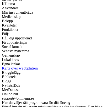
Klämma
Användare
Min instrumentbräda
Medlemskap
Belopp
Kvaliteter
Funktioner
Följa
Håll dig uppdaterad
Få uppdateringar
Social kontakt
Senaste nyheterna
Gemenskap
Lokal krets
Egna länkar
Karta över webbplatsen
Blogginlägg
Bibliotek
Blogg
Nyhetsflöde
MerData.se
Online Nu
support@onlinenu.se
Hur du väljer rätt programvara för ditt företag
Förstå hur du väljer rätt mjukvarulösning för ditt företag. Den här e-