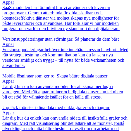
Appar
SaaS-modellen har förändrat hur vi använder och levererar
programvara. Genom att erbjuda flexibla, skalbara och
kostnadseffektiva tjänster via molnet skapas nya möjligheter för
både leverantörer och användare. Här förklarar vi hur modellen
fungerar och varför den blivit en ny standard i den digitala eran.
Versionsuppdateringar utan störningar: Så planerar du dem bäst
Appar
Versionsuppdateringar behöver inte innebära stress och avbrott. Med
rätt strategi, testning och kommunikation kan du lansera nya
versioner smidigt och tryggt – till nytta för både verksamheten och
användarna.
Mobila lösningar som ger ro: Skapa bättre digitala pauser
Appar
Lär dig hur du kan använda mobilen för att skapa mer lugn i
vardagen. Med rätt appar, rutiner och digitala pauser kan tekniken
bli ett stöd för välmående istället för en källa till stress.
Upptäck mönster i dina data med enkla grafer och diagram
Appar
Lär dig hur du enkelt kan omvandla rådata till insiktsfulla grafer och
diagram. Med rätt visualisering blir det lättare att se mönster, förstå
utvecklingar och fatta bättre beslut – oavsett om du arbetar med