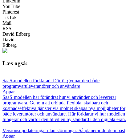
LinkedIn
YouTube
Pinterest
TikTok
Mail
RSS
David Edberg
David
Edberg
Læs også:
SaaS-modellen förklarad: Därför gynnar den både
programvaruleverantörer och användare
Appar
SaaS-modellen har förändrat hur vi använder och levererar
programvara. Genom att erbjuda flexibla, skalbara och
kostnadseffektiva tjänster via molnet skapas nya möjligheter för
både leverantörer och användare. Här förklarar vi hur modellen
fungerar och varför den blivit en ny standard i den digitala eran.
Versionsuppdateringar utan störningar: Så planerar du dem bäst
Appar