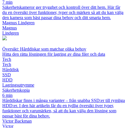
7 min
Säkerhetskameror ger trygghet och kontroll över ditt hem. Här får
du en översikt över funktioner, typer och märken så att du kan välja
den kamera som bäst passar dina behov och ditt smarta hem.
Magnus Lindgren
Magnus
Lindgren
Översikt: Hårddiskar som matchar olika behov
Hitta den rätta lösningen för lagring av dina filer och data
Tech
Tech
Hårddisk
SSD
HDD
Lagringsutrymme
Säkerhetskopia
6 min
Hårddiskar finns i många varianter – från snabba SSD:er till rymliga
HDD:er. I den här artikeln får du en tydlig översikt över typer,
funktioner och varumärken, så att du kan välja den lösning som
passar bäst för dina behov.
Victor Backman
Victor