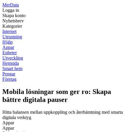
Mer
Data
Logga in
Skapa konto
Nyhetsbrev
Kategorier
Internet
Utrustning
Hjälp
Appar
Enheter
Utveckling
Hemsida
Smart hem
Pengar
Företag
Mobila lösningar som ger ro: Skapa
bättre digitala pauser
Hitta balansen mellan uppkoppling och återhämtning med smarta
digitala verktyg
Appar
Appar