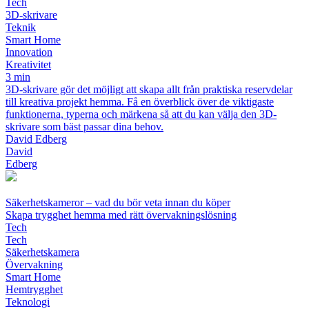
Tech
3D-skrivare
Teknik
Smart Home
Innovation
Kreativitet
3 min
3D-skrivare gör det möjligt att skapa allt från praktiska reservdelar
till kreativa projekt hemma. Få en överblick över de viktigaste
funktionerna, typerna och märkena så att du kan välja den 3D-
skrivare som bäst passar dina behov.
David Edberg
David
Edberg
Säkerhetskameror – vad du bör veta innan du köper
Skapa trygghet hemma med rätt övervakningslösning
Tech
Tech
Säkerhetskamera
Övervakning
Smart Home
Hemtrygghet
Teknologi