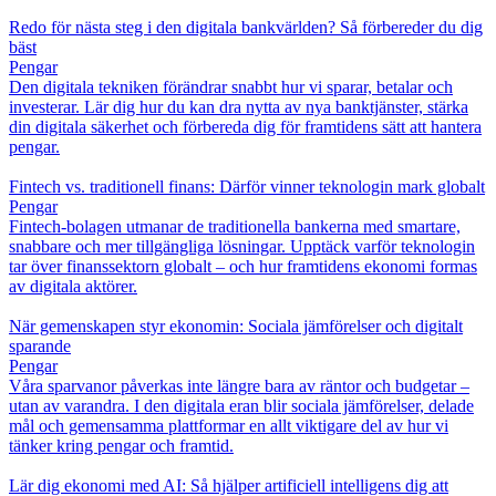
Redo för nästa steg i den digitala bankvärlden? Så förbereder du dig
bäst
Pengar
Den digitala tekniken förändrar snabbt hur vi sparar, betalar och
investerar. Lär dig hur du kan dra nytta av nya banktjänster, stärka
din digitala säkerhet och förbereda dig för framtidens sätt att hantera
pengar.
Fintech vs. traditionell finans: Därför vinner teknologin mark globalt
Pengar
Fintech-bolagen utmanar de traditionella bankerna med smartare,
snabbare och mer tillgängliga lösningar. Upptäck varför teknologin
tar över finanssektorn globalt – och hur framtidens ekonomi formas
av digitala aktörer.
När gemenskapen styr ekonomin: Sociala jämförelser och digitalt
sparande
Pengar
Våra sparvanor påverkas inte längre bara av räntor och budgetar –
utan av varandra. I den digitala eran blir sociala jämförelser, delade
mål och gemensamma plattformar en allt viktigare del av hur vi
tänker kring pengar och framtid.
Lär dig ekonomi med AI: Så hjälper artificiell intelligens dig att