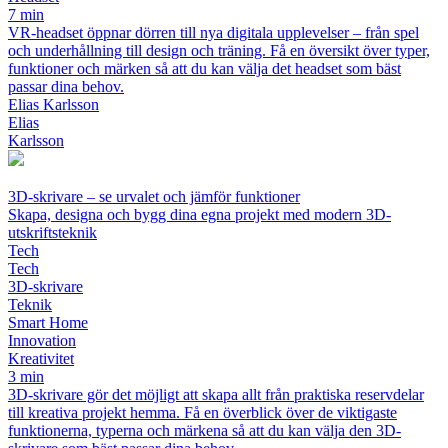
7 min
VR-headset öppnar dörren till nya digitala upplevelser – från spel
och underhållning till design och träning. Få en översikt över typer,
funktioner och märken så att du kan välja det headset som bäst
passar dina behov.
Elias Karlsson
Elias
Karlsson
3D-skrivare – se urvalet och jämför funktioner
Skapa, designa och bygg dina egna projekt med modern 3D-
utskriftsteknik
Tech
Tech
3D-skrivare
Teknik
Smart Home
Innovation
Kreativitet
3 min
3D-skrivare gör det möjligt att skapa allt från praktiska reservdelar
till kreativa projekt hemma. Få en överblick över de viktigaste
funktionerna, typerna och märkena så att du kan välja den 3D-