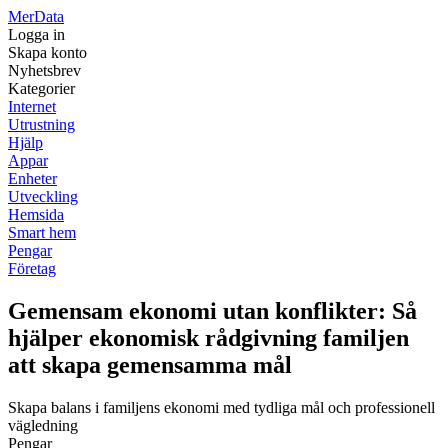
Mer
Data
Logga in
Skapa konto
Nyhetsbrev
Kategorier
Internet
Utrustning
Hjälp
Appar
Enheter
Utveckling
Hemsida
Smart hem
Pengar
Företag
Gemensam ekonomi utan konflikter: Så
hjälper ekonomisk rådgivning familjen
att skapa gemensamma mål
Skapa balans i familjens ekonomi med tydliga mål och professionell
vägledning
Pengar