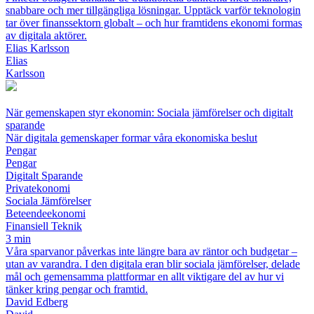
snabbare och mer tillgängliga lösningar. Upptäck varför teknologin
tar över finanssektorn globalt – och hur framtidens ekonomi formas
av digitala aktörer.
Elias Karlsson
Elias
Karlsson
När gemenskapen styr ekonomin: Sociala jämförelser och digitalt
sparande
När digitala gemenskaper formar våra ekonomiska beslut
Pengar
Pengar
Digitalt Sparande
Privatekonomi
Sociala Jämförelser
Beteendeekonomi
Finansiell Teknik
3 min
Våra sparvanor påverkas inte längre bara av räntor och budgetar –
utan av varandra. I den digitala eran blir sociala jämförelser, delade
mål och gemensamma plattformar en allt viktigare del av hur vi
tänker kring pengar och framtid.
David Edberg