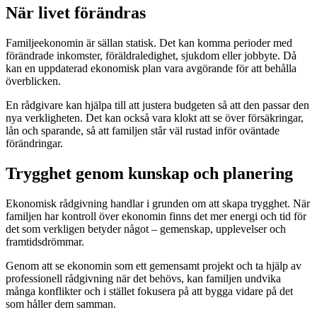
När livet förändras
Familjeekonomin är sällan statisk. Det kan komma perioder med
förändrade inkomster, föräldraledighet, sjukdom eller jobbyte. Då
kan en uppdaterad ekonomisk plan vara avgörande för att behålla
överblicken.
En rådgivare kan hjälpa till att justera budgeten så att den passar den
nya verkligheten. Det kan också vara klokt att se över försäkringar,
lån och sparande, så att familjen står väl rustad inför oväntade
förändringar.
Trygghet genom kunskap och planering
Ekonomisk rådgivning handlar i grunden om att skapa trygghet. När
familjen har kontroll över ekonomin finns det mer energi och tid för
det som verkligen betyder något – gemenskap, upplevelser och
framtidsdrömmar.
Genom att se ekonomin som ett gemensamt projekt och ta hjälp av
professionell rådgivning när det behövs, kan familjen undvika
många konflikter och i stället fokusera på att bygga vidare på det
som håller dem samman.