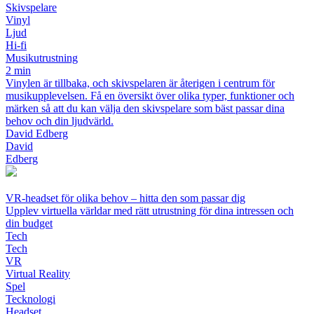
Skivspelare
Vinyl
Ljud
Hi-fi
Musikutrustning
2 min
Vinylen är tillbaka, och skivspelaren är återigen i centrum för
musikupplevelsen. Få en översikt över olika typer, funktioner och
märken så att du kan välja den skivspelare som bäst passar dina
behov och din ljudvärld.
David Edberg
David
Edberg
VR-headset för olika behov – hitta den som passar dig
Upplev virtuella världar med rätt utrustning för dina intressen och
din budget
Tech
Tech
VR
Virtual Reality
Spel
Tecknologi
Headset