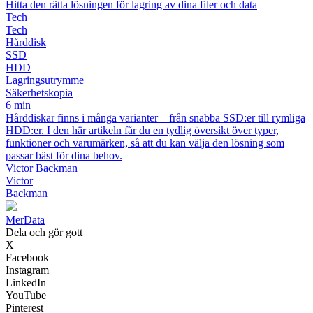
Hitta den rätta lösningen för lagring av dina filer och data
Tech
Tech
Hårddisk
SSD
HDD
Lagringsutrymme
Säkerhetskopia
6 min
Hårddiskar finns i många varianter – från snabba SSD:er till rymliga
HDD:er. I den här artikeln får du en tydlig översikt över typer,
funktioner och varumärken, så att du kan välja den lösning som
passar bäst för dina behov.
Victor Backman
Victor
Backman
Mer
Data
Dela och gör gott
X
Facebook
Instagram
LinkedIn
YouTube
Pinterest