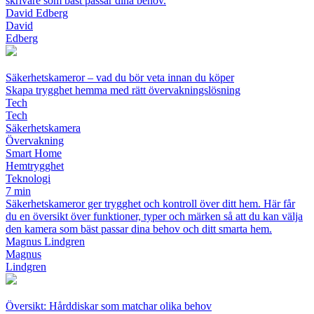
skrivare som bäst passar dina behov.
David Edberg
David
Edberg
Säkerhetskameror – vad du bör veta innan du köper
Skapa trygghet hemma med rätt övervakningslösning
Tech
Tech
Säkerhetskamera
Övervakning
Smart Home
Hemtrygghet
Teknologi
7 min
Säkerhetskameror ger trygghet och kontroll över ditt hem. Här får
du en översikt över funktioner, typer och märken så att du kan välja
den kamera som bäst passar dina behov och ditt smarta hem.
Magnus Lindgren
Magnus
Lindgren
Översikt: Hårddiskar som matchar olika behov