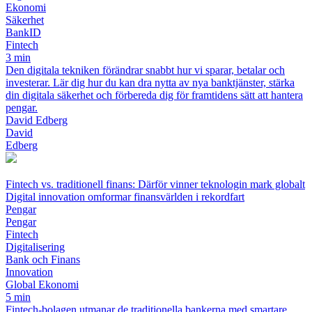
Ekonomi
Säkerhet
BankID
Fintech
3 min
Den digitala tekniken förändrar snabbt hur vi sparar, betalar och
investerar. Lär dig hur du kan dra nytta av nya banktjänster, stärka
din digitala säkerhet och förbereda dig för framtidens sätt att hantera
pengar.
David Edberg
David
Edberg
Fintech vs. traditionell finans: Därför vinner teknologin mark globalt
Digital innovation omformar finansvärlden i rekordfart
Pengar
Pengar
Fintech
Digitalisering
Bank och Finans
Innovation
Global Ekonomi
5 min
Fintech-bolagen utmanar de traditionella bankerna med smartare,