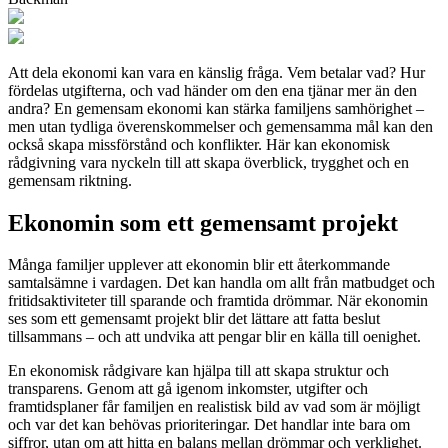
Att dela ekonomi kan vara en känslig fråga. Vem betalar vad? Hur
fördelas utgifterna, och vad händer om den ena tjänar mer än den
andra? En gemensam ekonomi kan stärka familjens samhörighet –
men utan tydliga överenskommelser och gemensamma mål kan den
också skapa missförstånd och konflikter. Här kan ekonomisk
rådgivning vara nyckeln till att skapa överblick, trygghet och en
gemensam riktning.
Ekonomin som ett gemensamt projekt
Många familjer upplever att ekonomin blir ett återkommande
samtalsämne i vardagen. Det kan handla om allt från matbudget och
fritidsaktiviteter till sparande och framtida drömmar. När ekonomin
ses som ett gemensamt projekt blir det lättare att fatta beslut
tillsammans – och att undvika att pengar blir en källa till oenighet.
En ekonomisk rådgivare kan hjälpa till att skapa struktur och
transparens. Genom att gå igenom inkomster, utgifter och
framtidsplaner får familjen en realistisk bild av vad som är möjligt
och var det kan behövas prioriteringar. Det handlar inte bara om
siffror, utan om att hitta en balans mellan drömmar och verklighet.