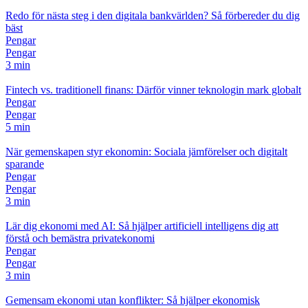
Redo för nästa steg i den digitala bankvärlden? Så förbereder du dig
bäst
Pengar
Pengar
3 min
Fintech vs. traditionell finans: Därför vinner teknologin mark globalt
Pengar
Pengar
5 min
När gemenskapen styr ekonomin: Sociala jämförelser och digitalt
sparande
Pengar
Pengar
3 min
Lär dig ekonomi med AI: Så hjälper artificiell intelligens dig att
förstå och bemästra privatekonomi
Pengar
Pengar
3 min
Gemensam ekonomi utan konflikter: Så hjälper ekonomisk