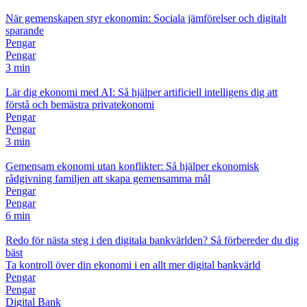
När gemenskapen styr ekonomin: Sociala jämförelser och digitalt
sparande
Pengar
Pengar
3 min
Lär dig ekonomi med AI: Så hjälper artificiell intelligens dig att
förstå och bemästra privatekonomi
Pengar
Pengar
3 min
Gemensam ekonomi utan konflikter: Så hjälper ekonomisk
rådgivning familjen att skapa gemensamma mål
Pengar
Pengar
6 min
Redo för nästa steg i den digitala bankvärlden? Så förbereder du dig
bäst
Ta kontroll över din ekonomi i en allt mer digital bankvärld
Pengar
Pengar
Digital Bank