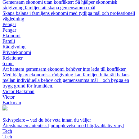
Gemensam ekonomi utan konflikter: Så hjälper ekonomisk
rådgivning familjen att skapa gemensamma mål
Skapa balans i familjens ekonomi med tydliga mål och professionell
vägledning
Pengar
Pengar
Ekonomi
Familj
Rådgivning
Privatekonomi
Relationer
6 min
Att hantera gemensam ekonomi behöver inte leda till konflikter.
Med hjälp av ekonomisk rådgivning kan familjen hitta rätt balans
mellan individuella behov och gemensamma mål – och bygga en
trygg grund för framtiden.
Victor Backman
Victor
Backman
Skivspelare – vad du bör veta innan du väljer
Återskapa en autentisk ljudupplevelse med högkvalitativ vinyl
Tech
Tech