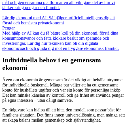
mål och gemensamma plattformar en allt viktigare del av hur vi
tänker kring pengar och framtid.
Lär dig ekonomi med AI: Så hjälper artificiell intelligens dig att
förstå och bemästra privatekonomi
Pengar
Med hjälp av AI kan du få bättre koll på din ekonomi, förstå dina
konsumtionsvanor och fatta klokare beslut om sparande och
investeringar. Lär dig hur tekniken kan bli din digitala
ekonomicoach och guida dig mot en tryggare ekonomisk framtid.
Individuella behov i en gemensam
ekonomi
Även om ekonomin är gemensam är det viktigt att behålla utrymme
för individuella önskemål. Många par väljer att ha ett gemensamt
konto för hushållets utgifter och var sitt konto för personliga inköp.
Det kan minska känslan av kontroll och ge frihet att använda pengar
på egna intressen – utan dåligt samvete.
En rådgivare kan hjälpa till att hitta den modell som passar bäst för
familjens situation. Det finns ingen universallösning, men många sätt
att skapa balans mellan gemenskap och självständighet.