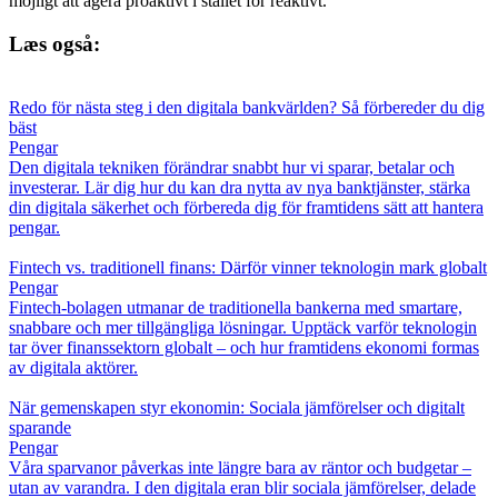
möjligt att agera proaktivt i stället för reaktivt.
Læs også:
Redo för nästa steg i den digitala bankvärlden? Så förbereder du dig
bäst
Pengar
Den digitala tekniken förändrar snabbt hur vi sparar, betalar och
investerar. Lär dig hur du kan dra nytta av nya banktjänster, stärka
din digitala säkerhet och förbereda dig för framtidens sätt att hantera
pengar.
Fintech vs. traditionell finans: Därför vinner teknologin mark globalt
Pengar
Fintech-bolagen utmanar de traditionella bankerna med smartare,
snabbare och mer tillgängliga lösningar. Upptäck varför teknologin
tar över finanssektorn globalt – och hur framtidens ekonomi formas
av digitala aktörer.
När gemenskapen styr ekonomin: Sociala jämförelser och digitalt
sparande
Pengar
Våra sparvanor påverkas inte längre bara av räntor och budgetar –
utan av varandra. I den digitala eran blir sociala jämförelser, delade