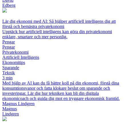
David
Edberg
Lär dig ekonomi med AI: Så hjälper artificiell intelligens dig att
förstå och bemästra privatekonomi
Upptäck hur artificiell intelligens kan göra din privatekonomi
enklare, smartare och mer personlig.
Pengar
Pengar
Privatekonomi
Artificiell Intelligens
Ekonomitips
Sparande
Teknik
3 min
Med hjälp av AI kan du få bättre koll på din ekonomi, förstå dina
konsumtionsvanor och fatta klokare beslut om sparande och
investeringar. Lär dig hur tekniken kan bli din digitala
ekonomicoach och guida dig mot en tryggare ekonomisk framtid.
Magnus Lindgren
Magnus
Lindgren