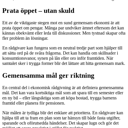
Prata öppet – utan skuld
Ett av de viktigaste stegen mot en sund gemensam ekonomi är att
prata öppet om pengar. Många par undviker ämnet eftersom det kan
kännas obekvämt eller leda till diskussioner. Men tystnad skapar ofta
fler problem än lösningar.
En rådgivare kan fungera som en neutral tredje part som hjälper till
att sätta ord på de svåra frågorna. Det kan handla om skillnader i
konsumtionsvanor, synen på lån eller oro inför framtiden. När
samtalet sker i trygga former blir det lättare att hitta gemensam mark.
Gemensamma mål ger riktning
En central del i ekonomisk rådgivning är att definiera gemensamma
mål. Det kan vara kortsiktiga mål som att spara till en semester eller
en ny bil – eller långsiktiga som att köpa bostad, trygga barnens
framtid eller planera för pensionen.
När målen är tydliga blir det enklare att prioritera. En rådgivare kan
hjälpa till att ta fram en plan som tar hänsyn till både fasta utgifter,
sparande och oförutsedda händelser. Det skapar lugn och gör det