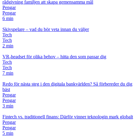
rådgivning familjen att skapa gemensamma mål
Pengar
Pengar
6 min
Skivspelare – vad du bör veta innan du väljer
Tech
Tech
2 min
VR-headset för olika behov – hitta den som passar dig
Tech
Tech
7 min
Redo för nästa steg i den digitala bankvärlden? Så förbereder du dig
bäst
Pengar
Pengar
3 min
Fintech vs. traditionell finans: Därför vinner teknologin mark globalt
Pengar
Pengar
5 min